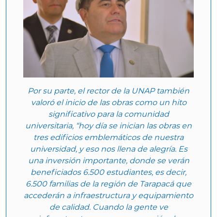
Por su parte, el rector de la UNAP también
valoró el inicio de las obras como un hito
significativo para la comunidad
universitaria, “hoy día se inician las obras en
tres edificios emblemáticos de nuestra
universidad, y eso nos llena de alegría. Es
una inversión importante, donde se verán
beneficiados 6.500 estudiantes, es decir,
6.500 familias de la región de Tarapacá que
accederán a infraestructura y equipamiento
de calidad. Cuando la gente ve