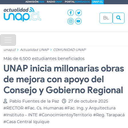
ADMISIÓN
2026
RADIO
UNAP
PORTAL
EGRESADOS
UNAP.CL
unap.cl
Actualidad UNAP
COMUNIDAD-UNAP
Más de 6.500 estudiantes beneficiados
UNAP inicia millonarias obras
de mejora con apoyo del
Consejo y Gobierno Regional
Pablo Fuentes de la Paz
27 de octubre 2025
#RECTOR
#Fac. Cs. Humanas
#Fac. Ing. y Arquitectura
#Instituto - INTE
#ConocimientoyTerritorio
#Reg. Tarapacá
#Casa Central Iquique