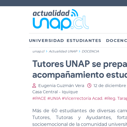
UNIVERSIDAD
ESTUDIANTES
DOCENC
unap.cl
Actualidad UNAP
DOCENCIA
Tutores UNAP se prepar
acompañamiento estud
Eugenia Guzmán Vera
12 de diciembre
Casa Central - Iquique
#PACE
#UNIA
#Vicerrectoría Acad.
#Reg. Tara
Más de 60 estudiantes de diversas carr
Tutores, Tutoras y Ayudantes, for
socioemocional de la comunidad universit