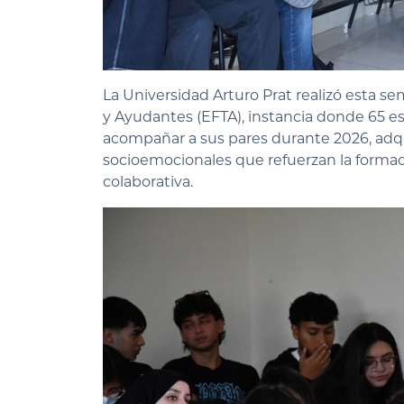
La Universidad Arturo Prat realizó esta s
y Ayudantes (EFTA)
, instancia donde
65 e
acompañar a sus pares durante
2026
, ad
socioemocionales que refuerzan la formac
colaborativa.