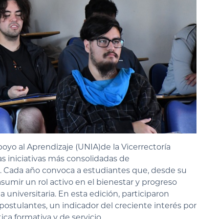
oyo al Aprendizaje (UNIA)
de la Vicerrectoría
s iniciativas más consolidadas de
 Cada año convoca a estudiantes que, desde su
asumir un rol activo en el bienestar y progreso
 universitaria. En esta edición, participaron
postulantes
, un indicador del creciente interés por
ica formativa y de servicio.