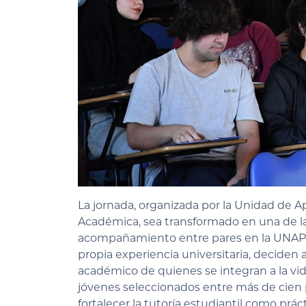
La jornada, organizada por la
Unidad de Ap
Académica, sea transformado en
una de la
acompañamiento entre pares en la UNAP.
propia experiencia universitaria, deciden 
académico de quienes se integran a la vida
jóvenes seleccionados entre
más de cien 
fortalecer la tutoría estudiantil como práct