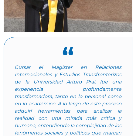
Cursar el Magíster en Relaciones
Internacionales y Estudios Transfronterizos
de la Universidad Arturo Prat fue una
experiencia profundamente
transformadora, tanto en lo personal como
en lo académico. A lo largo de este proceso
adquirí herramientas para analizar la
realidad con una mirada más crítica y
humana, entendiendo la complejidad de los
fenómenos sociales y políticos que marcan