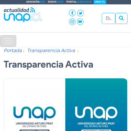
ADMISIÓN
2026
RADIO
UNAP
PORTAL
EGRESADOS
UNAP.CL
Portada
Transparencia Activa
Transparencia Activa