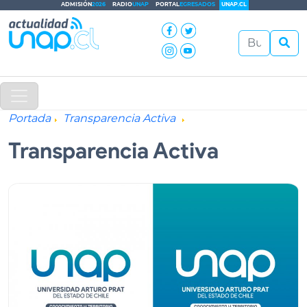
ADMISIÓN
2026
RADIO
UNAP
PORTAL
EGRESADOS
UNAP.CL
Portada
Transparencia Activa
Transparencia Activa