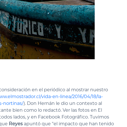
consideración en el periódico al mostrar nuestro
ww.elmostrador.cl/vida-en-linea/2016/04/18/la-
s-nortinas/
). Don Hernán le dio un contexto al
ante bien como lo redactó. Ver las fotos en El
todos lados, y en Facebook Fotográfico. Tuvimos
 que
Reyes
apuntó que "el impacto que han tenido