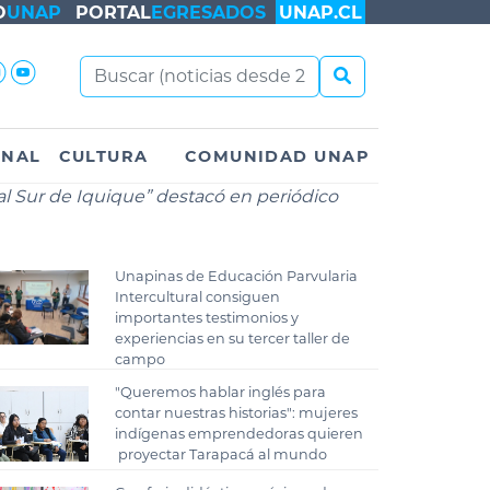
O
UNAP
PORTAL
EGRESADOS
UNAP.CL
ONAL
CULTURA
COMUNIDAD UNAP
al Sur de Iquique” destacó en periódico
Unapinas de Educación Parvularia
Intercultural consiguen
importantes testimonios y
experiencias en su tercer taller de
campo
"Queremos hablar inglés para
contar nuestras historias": mujeres
indígenas emprendedoras quieren
proyectar Tarapacá al mundo