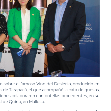
ro sobre el famoso Vino del Desierto, producido en
n de Tarapacá, el que acompañó la cata de quesos,
uienes colaboraron con botellas procedentes, en su
d de Quino, en Malleco.