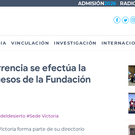
ADMISIÓN
2026
RADI
IA
VINCULACIÓN
INVESTIGACIÓN
INTERNACI
encia se efectúa la
esos de la Fundación
deldesierto
#Sede Victoria
toria forma parte de su directorio