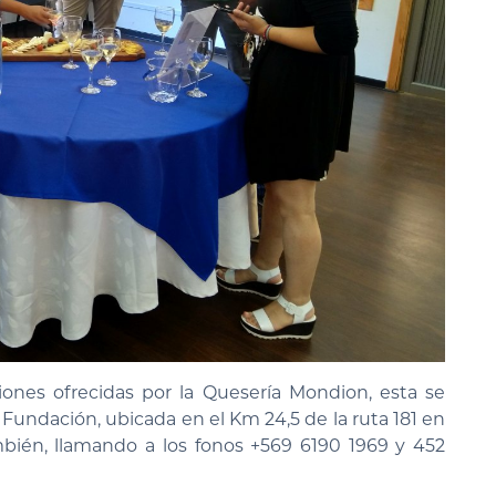
ones ofrecidas por la Quesería Mondion, esta se
Fundación, ubicada en el Km 24,5 de la ruta 181 en
bién, llamando a los fonos +569 6190 1969 y 452