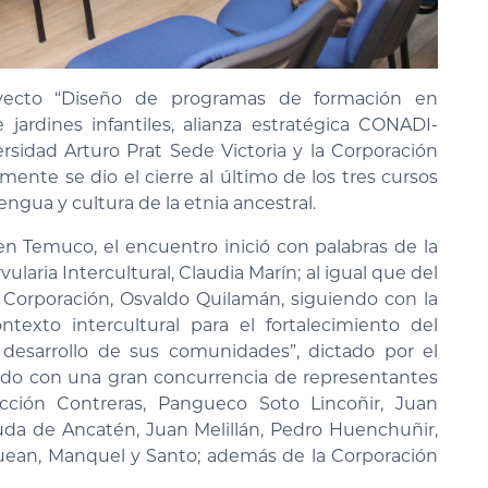
oyecto “Diseño de programas de formación en
e jardines infantiles, alianza estratégica CONADI-
rsidad Arturo Prat Sede Victoria y la Corporación
mente se dio el cierre al último de los tres cursos
lengua y cultura de la etnia ancestral.
en Temuco, el encuentro inició con palabras de la
laria Intercultural, Claudia Marín; al igual que del
Corporación, Osvaldo Quilamán, siguiendo con la
ontexto intercultural para el fortalecimiento del
desarrollo de sus comunidades”, dictado por el
tando con una gran concurrencia de representantes
ción Contreras, Pangueco Soto Lincoñir, Juan
iuda de Ancatén, Juan Melillán, Pedro Huenchuñir,
uean, Manquel y Santo; además de la Corporación