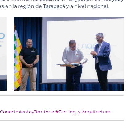
 en la región de Tarapacá y a nivel nacional.
ConocimientoyTerritorio
#Fac. Ing. y Arquitectura