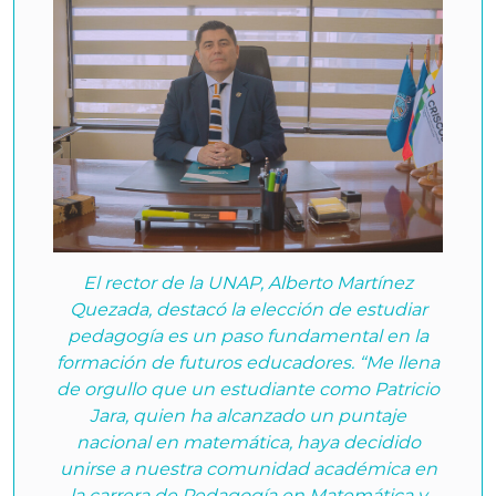
El rector de la UNAP, Alberto Martínez
Quezada, destacó la elección de estudiar
pedagogía es un paso fundamental en la
formación de futuros educadores. “Me llena
de orgullo que un estudiante como Patricio
Jara, quien ha alcanzado un puntaje
nacional en matemática, haya decidido
unirse a nuestra comunidad académica en
la carrera de Pedagogía en Matemática y