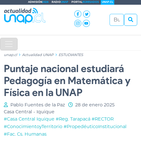
ADMISIÓN
2026
RADIO
UNAP
PORTAL
EGRESADOS
UNAP.CL
unap.cl
Actualidad UNAP
ESTUDIANTES
Puntaje nacional estudiará
Pedagogía en Matemática y
Física en la UNAP
Pablo Fuentes de la Paz
28 de enero 2025
Casa Central - Iquique
#Casa Central Iquique
#Reg. Tarapacá
#RECTOR
#ConocimientoyTerritorio
#PropedéuticoInstitucional
#Fac. Cs. Humanas