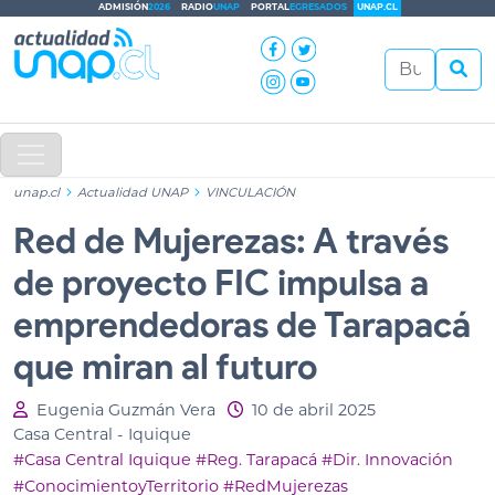
ADMISIÓN
2026
RADIO
UNAP
PORTAL
EGRESADOS
UNAP.CL
unap.cl
Actualidad UNAP
VINCULACIÓN
Red de Mujerezas: A través
de proyecto FIC impulsa a
emprendedoras de Tarapacá
que miran al futuro
Eugenia Guzmán Vera
10 de abril 2025
Casa Central - Iquique
#Casa Central Iquique
#Reg. Tarapacá
#Dir. Innovación
#ConocimientoyTerritorio
#RedMujerezas