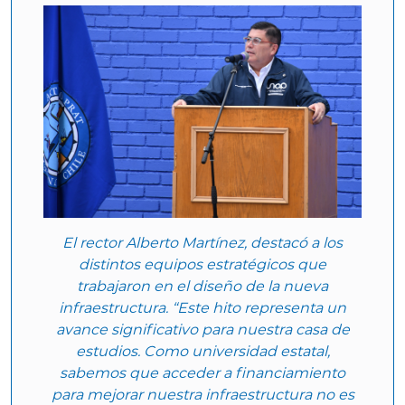
El rector Alberto Martínez, destacó a los
distintos equipos estratégicos que
trabajaron en el diseño de la nueva
infraestructura. “Este hito representa un
avance significativo para nuestra casa de
estudios. Como universidad estatal,
sabemos que acceder a financiamiento
para mejorar nuestra infraestructura no es