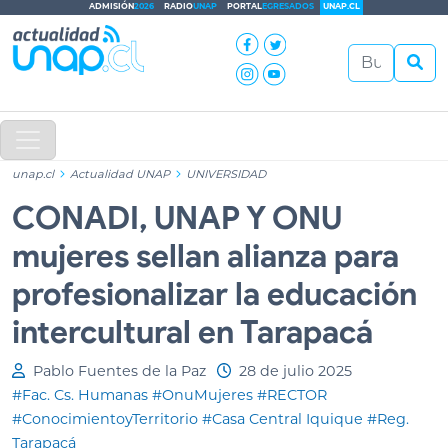
ADMISIÓN
2026
RADIO
UNAP
PORTAL
EGRESADOS
UNAP.CL
unap.cl
Actualidad UNAP
UNIVERSIDAD
CONADI, UNAP Y ONU
mujeres sellan alianza para
profesionalizar la educación
intercultural en Tarapacá
Pablo Fuentes de la Paz
28 de julio 2025
#Fac. Cs. Humanas
#OnuMujeres
#RECTOR
#ConocimientoyTerritorio
#Casa Central Iquique
#Reg.
Tarapacá