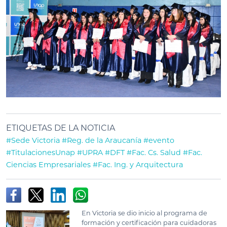
ETIQUETAS DE LA NOTICIA
#Sede Victoria
#Reg. de la Araucanía
#evento
#TitulacionesUnap
#UPRA
#DFT
#Fac. Cs. Salud
#Fac.
Ciencias Empresariales
#Fac. Ing. y Arquitectura
En Victoria se dio inicio al programa de
formación y certificación para cuidadoras