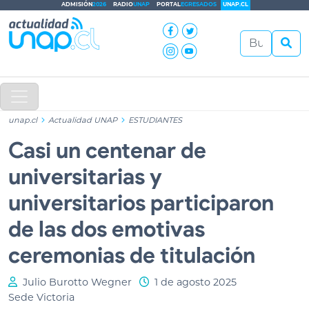
ADMISIÓN
2026
RADIO
UNAP
PORTAL
EGRESADOS
UNAP.CL
unap.cl
Actualidad UNAP
ESTUDIANTES
Casi un centenar de
universitarias y
universitarios participaron
de las dos emotivas
ceremonias de titulación
Julio Burotto Wegner
1 de agosto 2025
Sede Victoria