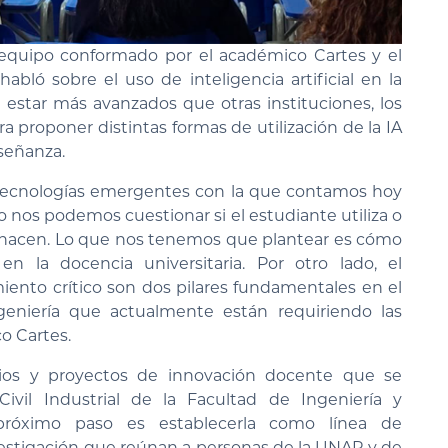
l equipo conformado por el académico Cartes y el
abló sobre el uso de inteligencia artificial en la
l estar más avanzados que otras instituciones, los
 proponer distintas formas de utilización de la IA
señanza.
las tecnologías emergentes con la que contamos hoy
o nos podemos cuestionar si el estudiante utiliza o
 hacen. Lo que nos tenemos que plantear es cómo
en la docencia universitaria. Por otro lado, el
nto crítico son dos pilares fundamentales en el
geniería que actualmente están requiriendo las
o Cartes.
dios y proyectos de innovación docente que se
ivil Industrial de la Facultad de Ingeniería y
 próximo paso es establecerla como línea de
vestigación que reúnan a personas de la UNAP y de