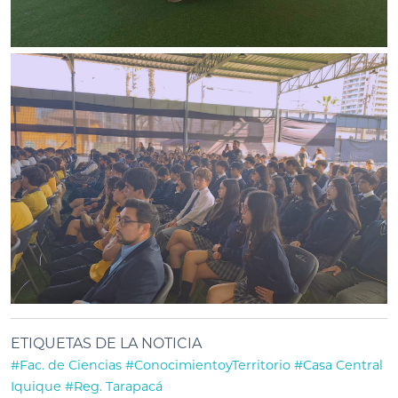
ETIQUETAS DE LA NOTICIA
#Fac. de Ciencias
#ConocimientoyTerritorio
#Casa Central
Iquique
#Reg. Tarapacá