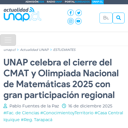
ADMISIÓN
2026
RADIO
UNAP
PORTAL
EGRESADOS
UNAP.CL
unap.cl
Actualidad UNAP
ESTUDIANTES
UNAP celebra el cierre del
CMAT y Olimpiada Nacional
de Matemáticas 2025 con
gran participación regional
Pablo Fuentes de la Paz
16 de diciembre 2025
#Fac. de Ciencias
#ConocimientoyTerritorio
#Casa Central
Iquique
#Reg. Tarapacá