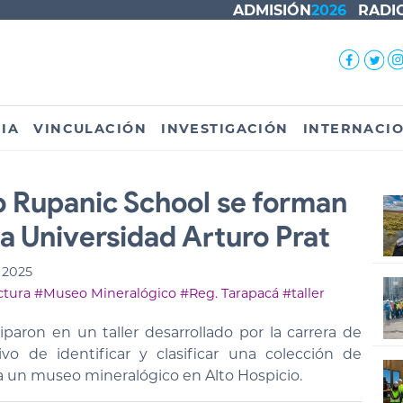
ADMISIÓN
2026
RADI
IA
VINCULACIÓN
INVESTIGACIÓN
INTERNACI
o Rupanic School se forman
la Universidad Arturo Prat
 2025
ctura
#Museo Mineralógico
#Reg. Tarapacá
#taller
paron en un taller desarrollado por la carrera de
ivo de identificar y clasificar una colección de
n a un museo mineralógico en Alto Hospicio.