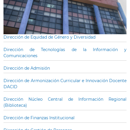
Dirección de Equidad de Género y Diversidad
Dirección de Tecnologías de la Información y
Comunicaciones
Dirección de Admisión
Dirección de Armonización Curricular e Innovación Docente
DACID
Dirección Núcleo Central de Información Regional
(Biblioteca)
Dirección de Finanzas Institucional