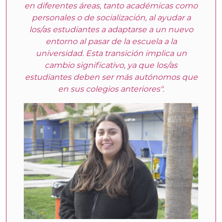
en diferentes áreas, tanto académicas como
personales o de socialización, al ayudar a
los/as estudiantes a adaptarse a un nuevo
entorno al pasar de la escuela a la
universidad. Esta transición implica un
cambio significativo, ya que los/as
estudiantes deben ser más autónomos que
en sus colegios anteriores".