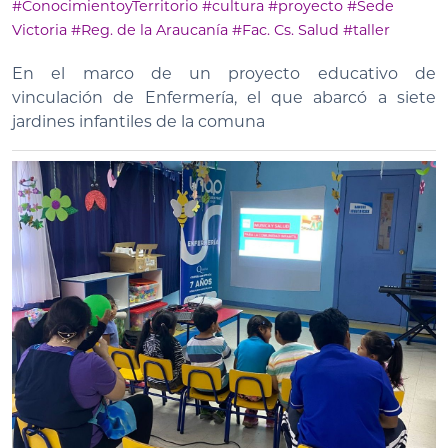
#ConocimientoyTerritorio
#cultura
#proyecto
#Sede
Victoria
#Reg. de la Araucanía
#Fac. Cs. Salud
#taller
En el marco de un proyecto educativo de
vinculación de Enfermería, el que abarcó a siete
jardines infantiles de la comuna