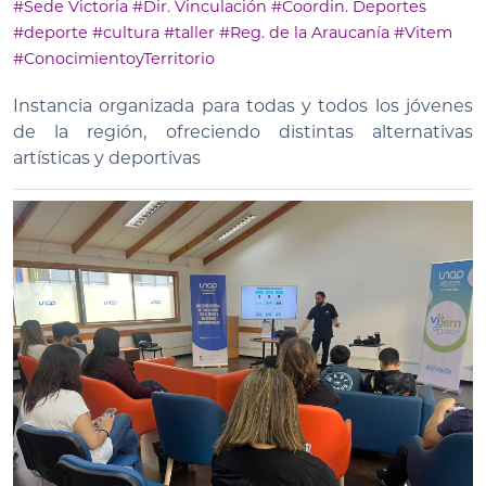
#Sede Victoria
#Dir. Vinculación
#Coordin. Deportes
#deporte
#cultura
#taller
#Reg. de la Araucanía
#Vitem
#ConocimientoyTerritorio
Instancia organizada para todas y todos los jóvenes
de la región, ofreciendo distintas alternativas
artísticas y deportivas