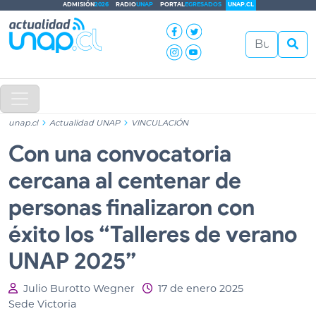
ADMISIÓN
2026
RADIO
UNAP
PORTAL
EGRESADOS
UNAP.CL
unap.cl
Actualidad UNAP
VINCULACIÓN
Con una convocatoria
cercana al centenar de
personas finalizaron con
éxito los “Talleres de verano
UNAP 2025”
Julio Burotto Wegner
17 de enero 2025
Sede Victoria