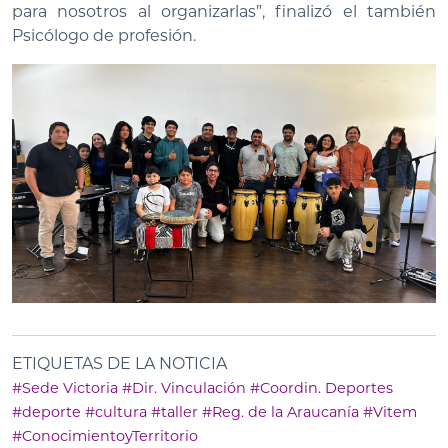
para nosotros al organizarlas”, finalizó el también
Psicólogo de profesión.
ETIQUETAS DE LA NOTICIA
#Sede Victoria
#Dir. Vinculación
#Coordin. Deportes
#deporte
#cultura
#taller
#Reg. de la Araucanía
#Vitem
#ConocimientoyTerritorio