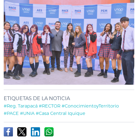
ETIQUETAS DE LA NOTICIA
#Reg. Tarapacá
#RECTOR
#ConocimientoyTerritorio
#PACE
#UNIA
#Casa Central Iquique