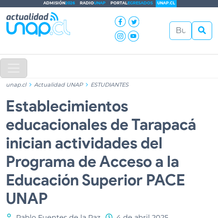
ADMISIÓN
2026
RADIO
UNAP
PORTAL
EGRESADOS
UNAP.CL
unap.cl
Actualidad UNAP
ESTUDIANTES
Establecimientos
educacionales de Tarapacá
inician actividades del
Programa de Acceso a la
Educación Superior PACE
UNAP
Pablo Fuentes de la Paz
4 de abril 2025