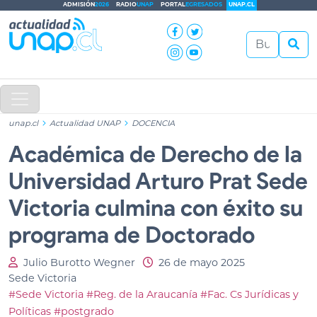
ADMISIÓN
2026
RADIO
UNAP
PORTAL
EGRESADOS
UNAP.CL
unap.cl
Actualidad UNAP
DOCENCIA
Académica de Derecho de la
Universidad Arturo Prat Sede
Victoria culmina con éxito su
programa de Doctorado
Julio Burotto Wegner
26 de mayo 2025
Sede Victoria
#Sede Victoria
#Reg. de la Araucanía
#Fac. Cs Jurídicas y
Políticas
#postgrado