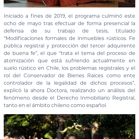
Iniciado a fines de 2019, el programa culminó este
ocho de mayo tras efectuar de forma presencial la
defensa de su trabajo de tesis, titulado
“Modificaciones formales de inmuebles rústicos. Fe
pública registral y protección del tercer adquirente
de buena fe”, el que “trata el tema del proceso de
atomización que está sufriendo actualmente en
suelo rústico en Chile, los problemas registrales y el
rol del Conservador de Bienes Raíces como ente
controlador de la legalidad de dichos procesos”,
explicó la ahora Doctora, realizando un análisis del
fenómeno desde el Derecho Inmobiliario Registral,
tanto en el ámbito chileno como español.