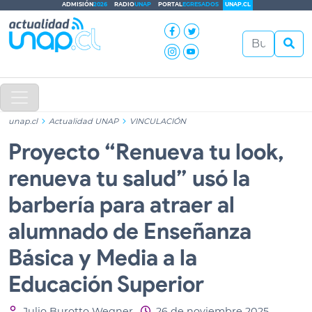
ADMISIÓN
2026
RADIO
UNAP
PORTAL
EGRESADOS
UNAP.CL
unap.cl
Actualidad UNAP
VINCULACIÓN
Proyecto “Renueva tu look,
renueva tu salud” usó la
barbería para atraer al
alumnado de Enseñanza
Básica y Media a la
Educación Superior
Julio Burotto Wegner
26 de noviembre 2025