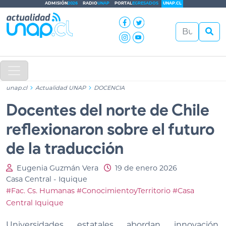
ADMISIÓN
2026
RADIO
UNAP
PORTAL
EGRESADOS
UNAP.CL
unap.cl
Actualidad UNAP
DOCENCIA
Docentes del norte de Chile
reflexionaron sobre el futuro
de la traducción
Eugenia Guzmán Vera
19 de enero 2026
Casa Central - Iquique
#Fac. Cs. Humanas
#ConocimientoyTerritorio
#Casa
Central Iquique
Universidades estatales abordan innovación,