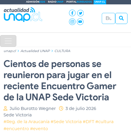
ADMISIÓN
2026
RADIO
UNAP
PORTAL
EGRESADOS
UNAP.CL
unap.cl
Actualidad UNAP
CULTURA
Cientos de personas se
reunieron para jugar en el
reciente Encuentro Gamer
de la UNAP Sede Victoria
Julio Burotto Wegner
3 de julio 2026
Sede Victoria
#Reg. de la Araucanía
#Sede Victoria
#DFT
#cultura
#encuentro
#evento