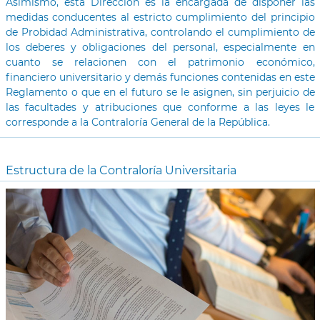
Asimismo, esta Dirección es la encargada de disponer las
medidas conducentes al estricto cumplimiento del principio
de Probidad Administrativa, controlando el cumplimiento de
los deberes y obligaciones del personal, especialmente en
cuanto se relacionen con el patrimonio económico,
financiero universitario y demás funciones contenidas en este
Reglamento o que en el futuro se le asignen, sin perjuicio de
las facultades y atribuciones que conforme a las leyes le
corresponde a la Contraloría General de la República.
Estructura de la Contraloría Universitaria