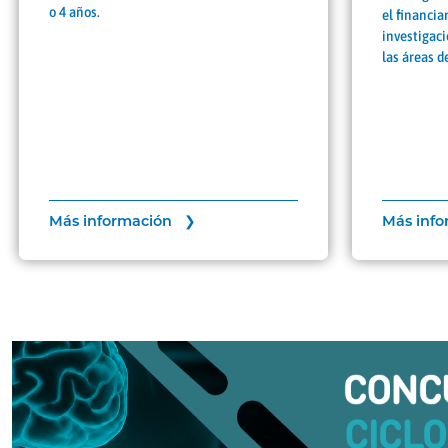
o 4 años.
el financia
investigaci
las áreas d
Más información ❯
Más inf