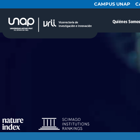
CAMPUS UNAP
C
Quiénes Somo