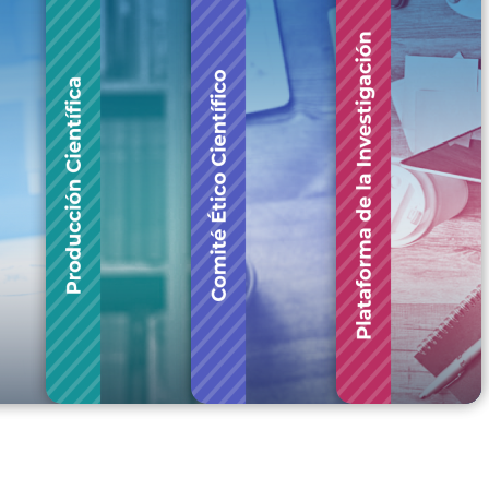
Concursos internos,
Producción científi
Comité Ét
externos y solicitud de
UNAP
Científico
patrocinio
Más información ❯
Más información ❯
Más información ❯