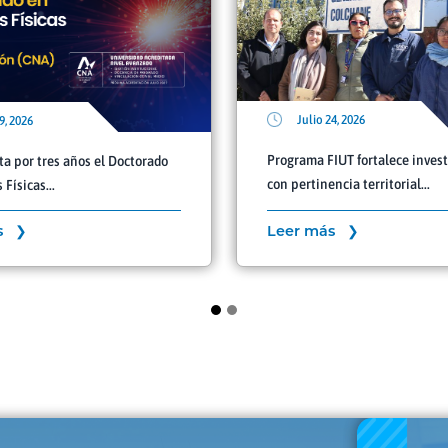
Julio 24, 2026
9, 2026
Programa FIUT fortalece inves
ta por tres años el Doctorado
con pertinencia territorial...
Físicas...
s ❯
Leer más ❯