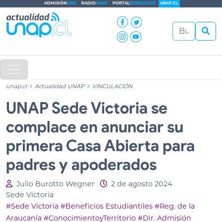
ADMISIÓN
2026
RADIO
UNAP
PORTAL
EGRESADOS
UNAP.CL
unap.cl
Actualidad UNAP
VINCULACIÓN
UNAP Sede Victoria se
complace en anunciar su
primera Casa Abierta para
padres y apoderados
Julio Burotto Wegner
2 de agosto 2024
Sede Victoria
#Sede Victoria
#Beneficios Estudiantiles
#Reg. de la
Araucanía
#ConocimientoyTerritorio
#Dir. Admisión