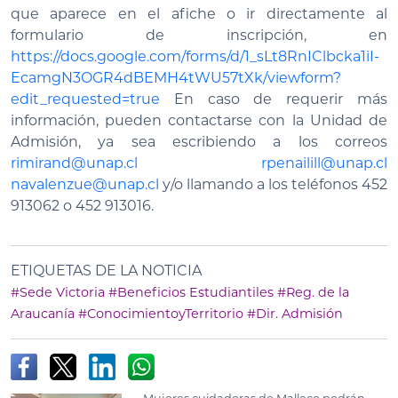
que aparece en el afiche o ir directamente al
formulario de inscripción, en
https://docs.google.com/forms/d/1_sLt8RnIClbcka1iI-
EcamgN3OGR4dBEMH4tWU57tXk/viewform?
edit_requested=true
En caso de requerir más
información, pueden contactarse con la Unidad de
Admisión, ya sea escribiendo a los correos
rimirand@unap.cl
rpenailill@unap.cl
navalenzue@unap.cl
y/o llamando a los teléfonos 452
913062 o 452 913016.
ETIQUETAS DE LA NOTICIA
#Sede Victoria
#Beneficios Estudiantiles
#Reg. de la
Araucanía
#ConocimientoyTerritorio
#Dir. Admisión