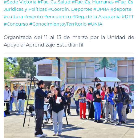
#Sede Victoria
#Fac. Cs. Salud
#Fac. Cs. Humanas
#Fac. Cs
Jurídicas y Políticas
#Coordin. Deportes
#UPRA
#deporte
#cultura
#evento
#encuentro
#Reg. de la Araucanía
#DFT
#Concurso
#ConocimientoyTerritorio
#UNIA
Organizada del 11 al 13 de marzo por la Unidad de
Apoyo al Aprendizaje Estudiantil