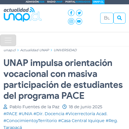
ADMISIÓN
2026
RADIO
UNAP
PORTAL
EGRESADOS
UNAP.CL
unap.cl
Actualidad UNAP
UNIVERSIDAD
UNAP impulsa orientación
vocacional con masiva
participación de estudiantes
del programa PACE
Pablo Fuentes de la Paz
18 de junio 2025
#PACE
#UNIA
#Dir. Docencia
#Vicerrectoría Acad.
#ConocimientoyTerritorio
#Casa Central Iquique
#Reg.
Tarapacá