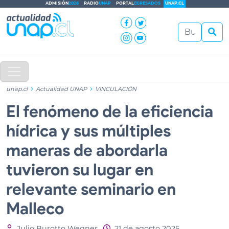
ADMISIÓN
2026
RADIO
UNAP
PORTAL
EGRESADOS
UNAP.CL
unap.cl
Actualidad UNAP
VINCULACIÓN
El fenómeno de la eficiencia
hídrica y sus múltiples
maneras de abordarla
tuvieron su lugar en
relevante seminario en
Malleco
Julio Burotto Wegner
21 de agosto 2025