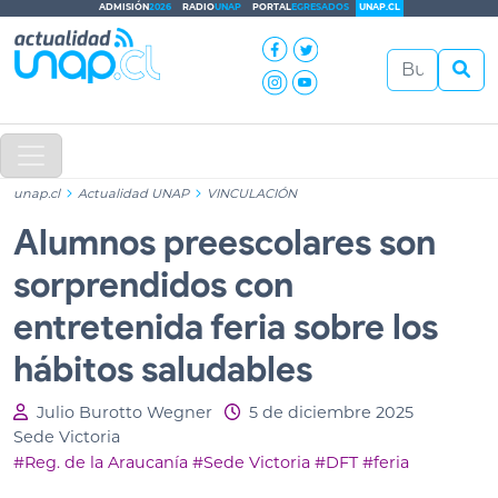
ADMISIÓN
2026
RADIO
UNAP
PORTAL
EGRESADOS
UNAP.CL
unap.cl
Actualidad UNAP
VINCULACIÓN
Alumnos preescolares son
sorprendidos con
entretenida feria sobre los
hábitos saludables
Julio Burotto Wegner
5 de diciembre 2025
Sede Victoria
#Reg. de la Araucanía
#Sede Victoria
#DFT
#feria