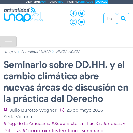
ADMISIÓN
2026
RADIO
UNAP
PORTAL
EGRESADOS
UNAP.CL
unap.cl
Actualidad UNAP
VINCULACIÓN
Seminario sobre DD.HH. y el
cambio climático abre
nuevas áreas de discusión en
la práctica del Derecho
Julio Burotto Wegner
28 de mayo 2026
Sede Victoria
#Reg. de la Araucanía
#Sede Victoria
#Fac. Cs Jurídicas y
Políticas
#ConocimientoyTerritorio
#seminario