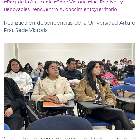
#Reg. de la Araucanía
#Sede Victoria
#fac. Rec. Nat. y
Renovables
#encuentro
#ConocimientoyTerritorio
Realizada en dependencias de la Universidad Arturo
Prat Sede Victoria
Con el fin de conocer acerca de la situación de la