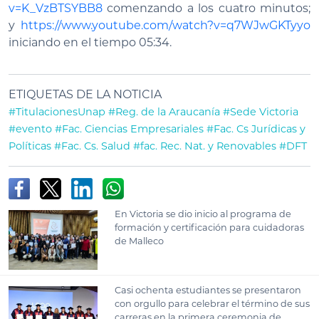
v=K_VzBTSYBB8
comenzando a los cuatro minutos;
y
https://www.youtube.com/watch?v=q7WJwGKTyyo
iniciando en el tiempo 05:34.
ETIQUETAS DE LA NOTICIA
#TitulacionesUnap
#Reg. de la Araucanía
#Sede Victoria
#evento
#Fac. Ciencias Empresariales
#Fac. Cs Jurídicas y
Políticas
#Fac. Cs. Salud
#fac. Rec. Nat. y Renovables
#DFT
En Victoria se dio inicio al programa de
formación y certificación para cuidadoras
de Malleco
Casi ochenta estudiantes se presentaron
con orgullo para celebrar el término de sus
carreras en la primera ceremonia de