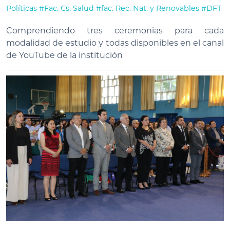
Políticas
#Fac. Cs. Salud
#fac. Rec. Nat. y Renovables
#DFT
Comprendiendo tres ceremonias para cada
modalidad de estudio y todas disponibles en el canal
de YouTube de la institución