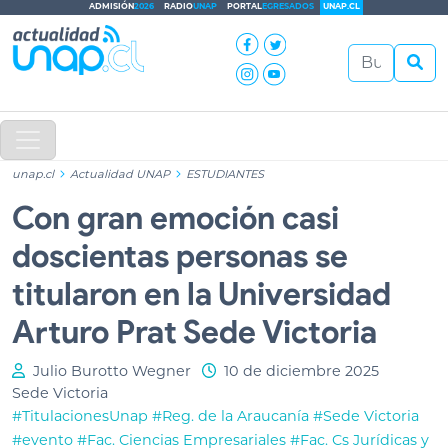
ADMISIÓN
2026
RADIO
UNAP
PORTAL
EGRESADOS
UNAP.CL
unap.cl
Actualidad UNAP
ESTUDIANTES
Con gran emoción casi
doscientas personas se
titularon en la Universidad
Arturo Prat Sede Victoria
Julio Burotto Wegner
10 de diciembre 2025
Sede Victoria
#TitulacionesUnap
#Reg. de la Araucanía
#Sede Victoria
#evento
#Fac. Ciencias Empresariales
#Fac. Cs Jurídicas y