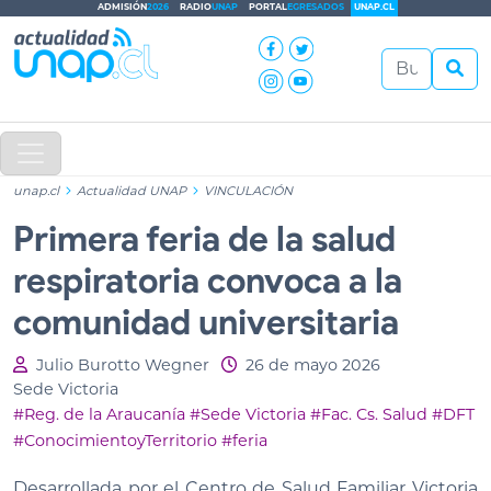
ADMISIÓN
2026
RADIO
UNAP
PORTAL
EGRESADOS
UNAP.CL
unap.cl
Actualidad UNAP
VINCULACIÓN
Primera feria de la salud
respiratoria convoca a la
comunidad universitaria
Julio Burotto Wegner
26 de mayo 2026
Sede Victoria
#Reg. de la Araucanía
#Sede Victoria
#Fac. Cs. Salud
#DFT
#ConocimientoyTerritorio
#feria
Desarrollada por el Centro de Salud Familiar Victoria