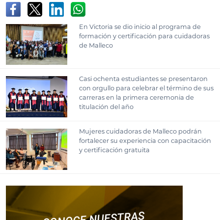
En Victoria se dio inicio al programa de
formación y certificación para cuidadoras
de Malleco
Casi ochenta estudiantes se presentaron
con orgullo para celebrar el término de sus
carreras en la primera ceremonia de
titulación del año
Mujeres cuidadoras de Malleco podrán
fortalecer su experiencia con capacitación
y certificación gratuita