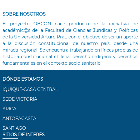
SOBRE NOSOTROS
El proyecto OBCON nace producto de la iniciativa de
académic@s de la Facultad de Ciencias Jurídicas y Políticas
de la Universidad Arturo Prat, con el objetivo de ser un aporte
a la discusión constitucional de nuestro país, desde una
mirada regional. Se encuentra trabajando en líneas propias de
historia constitucional chilena, derecho indígena y derechos
fundamentales en el contexto socio sanitario.
DÓNDE ESTAMOS
IQUIQUE-CASA CENTRAL
SEDE VICTORIA
ARICA
ANTOFAGASTA
SANTIAGO
SITIOS DE INTERÉS