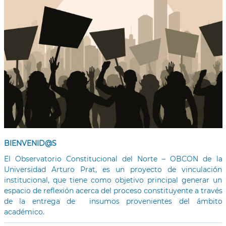
BIENVENID@S
El Observatorio Constitucional del Norte – OBCON de la
Universidad Arturo Prat, es un proyecto de vinculación
institucional, que tiene como objetivo principal generar un
espacio de reflexión acerca del proceso constituyente a través
de la entrega de insumos provenientes del ámbito
académico.