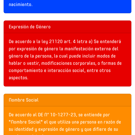
nacimiento.
Expresión de Género
De acuerdo a la ley 21120 art. 4 letra a) Se entenderá
por expresión de género la manifestación externa del
género de la persona, la cual puede incluir modos de
hablar o vestir, modificaciones corporales, o formas de
comportamiento e interacción social, entre otros
aspectos.
Nombre Social
De acuerdo al DE N° 10-1277-23, se entiende por
"Nombre Social" el que utiliza una persona en razón de
su identidad y expresión de género y que difiere de su