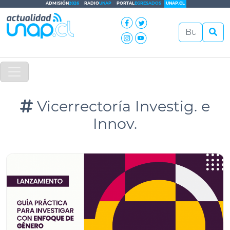
ADMISIÓN
2026
RADIO
UNAP
PORTAL
EGRESADOS
UNAP.CL
Vicerrectoría Investig. e
Innov.