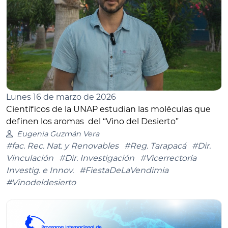
Lunes 16 de marzo de 2026
Científicos de la UNAP estudian las moléculas que
definen los aromas del “Vino del Desierto”
Eugenia Guzmán Vera
#fac. Rec. Nat. y Renovables
#Reg. Tarapacá
#Dir.
Vinculación
#Dir. Investigación
#Vicerrectoría
Investig. e Innov.
#FiestaDeLaVendimia
#Vinodeldesierto