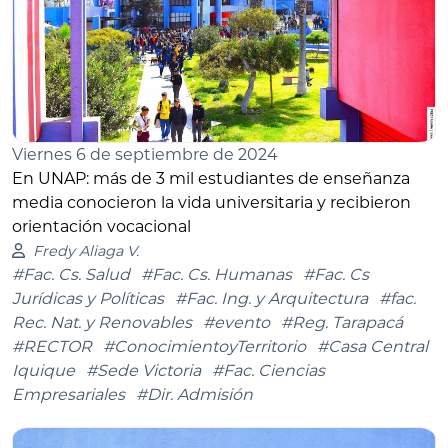
Viernes 6 de septiembre de 2024
En UNAP: más de 3 mil estudiantes de enseñanza
media conocieron la vida universitaria y recibieron
orientación vocacional
Fredy Aliaga V.
#Fac. Cs. Salud
#Fac. Cs. Humanas
#Fac. Cs
Jurídicas y Políticas
#Fac. Ing. y Arquitectura
#fac.
Rec. Nat. y Renovables
#evento
#Reg. Tarapacá
#RECTOR
#ConocimientoyTerritorio
#Casa Central
Iquique
#Sede Victoria
#Fac. Ciencias
Empresariales
#Dir. Admisión