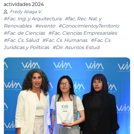
actividades 2024
Fredy Aliaga V.
#Fac. Ing. y Arquitectura
#fac. Rec. Nat. y
Renovables
#evento
#ConocimientoyTerritorio
#Fac. de Ciencias
#Fac. Ciencias Empresariales
#Fac. Cs. Salud
#Fac. Cs. Humanas
#Fac. Cs
Jurídicas y Políticas
#Dir. Asuntos Estud.