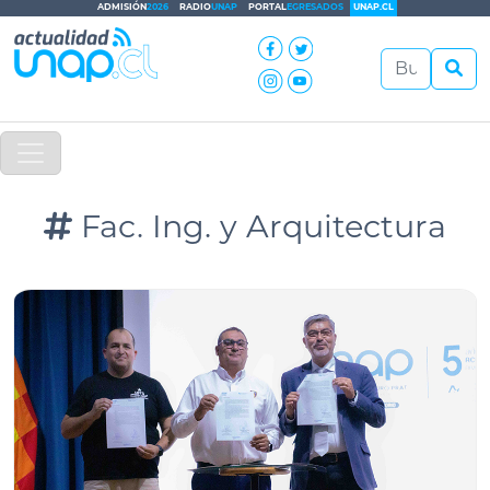
ADMISIÓN
2026
RADIO
UNAP
PORTAL
EGRESADOS
UNAP.CL
Fac. Ing. y Arquitectura