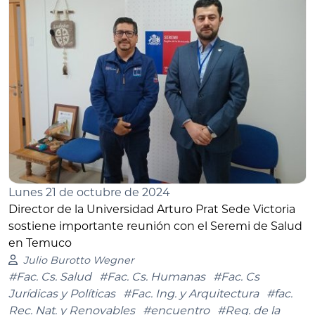
Lunes 21 de octubre de 2024
Director de la Universidad Arturo Prat Sede Victoria
sostiene importante reunión con el Seremi de Salud
en Temuco
Julio Burotto Wegner
#Fac. Cs. Salud
#Fac. Cs. Humanas
#Fac. Cs
Jurídicas y Políticas
#Fac. Ing. y Arquitectura
#fac.
Rec. Nat. y Renovables
#encuentro
#Reg. de la