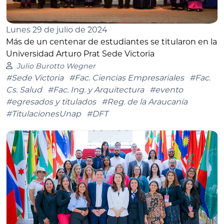
Lunes 29 de julio de 2024
Más de un centenar de estudiantes se titularon en la
Universidad Arturo Prat Sede Victoria
Julio Burotto Wegner
#Sede Victoria
#Fac. Ciencias Empresariales
#Fac.
Cs. Salud
#Fac. Ing. y Arquitectura
#evento
#egresados y titulados
#Reg. de la Araucanía
#TitulacionesUnap
#DFT