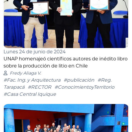
Lunes 24 de junio de 2024
UNAP homenajeó científicos autores de inédito libro
sobre la producción de litio en Chile
Fredy Aliaga V.
#Fac. Ing. y Arquitectura
#publicación
#Reg.
Tarapacá
#RECTOR
#ConocimientoyTerritorio
#Casa Central Iquique