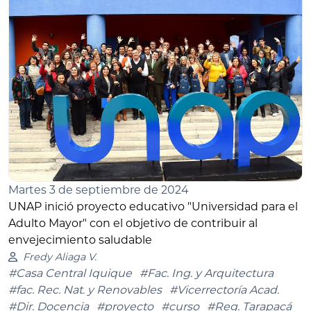
Martes 3 de septiembre de 2024
UNAP inició proyecto educativo "Universidad para el
Adulto Mayor" con el objetivo de contribuir al
envejecimiento saludable
Fredy Aliaga V.
#Casa Central Iquique
#Fac. Ing. y Arquitectura
#fac. Rec. Nat. y Renovables
#Vicerrectoría Acad.
#Dir. Docencia
#proyecto
#curso
#Reg. Tarapacá