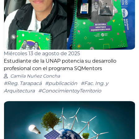
Miércoles 13 de agosto de 2025
Estudiante de la UNAP potencia su desarrollo
profesional con el programa SQMentors
Camila Nuñez Concha
#Reg. Tarapacá
#publicación
#Fac. Ing. y
Arquitectura
#ConocimientoyTerritorio