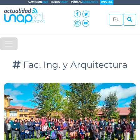
ADMISIÓN
2026
RADIO
UNAP
PORTAL
EGRESADOS
UNAP.CL
Fac. Ing. y Arquitectura