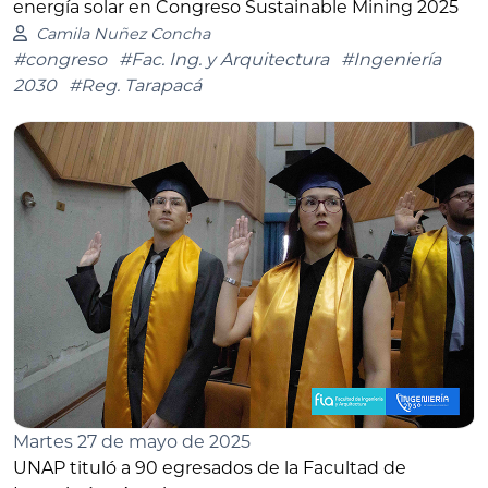
energía solar en Congreso Sustainable Mining 2025
Camila Nuñez Concha
#congreso
#Fac. Ing. y Arquitectura
#Ingeniería
2030
#Reg. Tarapacá
Martes 27 de mayo de 2025
UNAP tituló a 90 egresados de la Facultad de