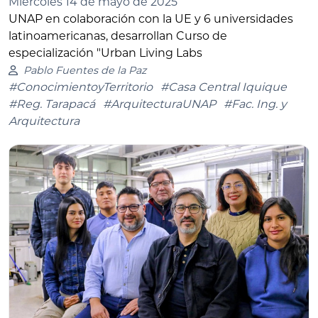
Miércoles 14 de mayo de 2025
UNAP en colaboración con la UE y 6 universidades
latinoamericanas, desarrollan Curso de
especialización "Urban Living Labs
Pablo Fuentes de la Paz
#ConocimientoyTerritorio
#Casa Central Iquique
#Reg. Tarapacá
#ArquitecturaUNAP
#Fac. Ing. y
Arquitectura