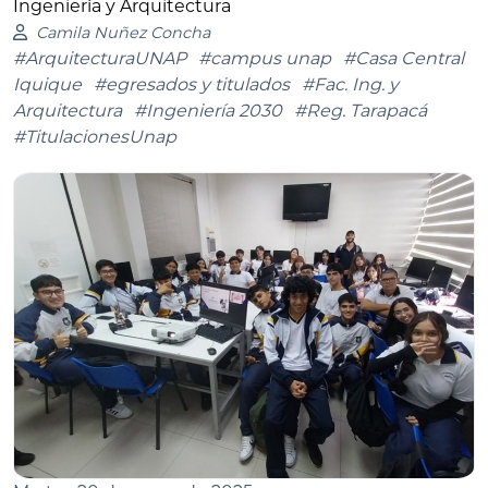
Ingeniería y Arquitectura
Camila Nuñez Concha
#ArquitecturaUNAP
#campus unap
#Casa Central
Iquique
#egresados y titulados
#Fac. Ing. y
Arquitectura
#Ingeniería 2030
#Reg. Tarapacá
#TitulacionesUnap