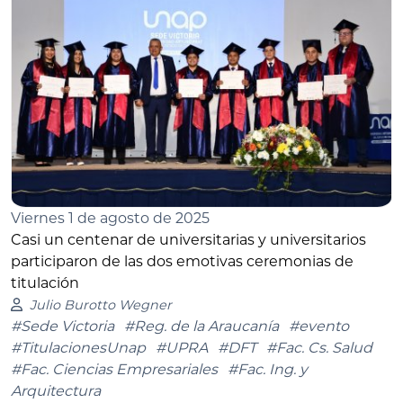
Viernes 1 de agosto de 2025
Casi un centenar de universitarias y universitarios
participaron de las dos emotivas ceremonias de
titulación
Julio Burotto Wegner
#Sede Victoria
#Reg. de la Araucanía
#evento
#TitulacionesUnap
#UPRA
#DFT
#Fac. Cs. Salud
#Fac. Ciencias Empresariales
#Fac. Ing. y
Arquitectura