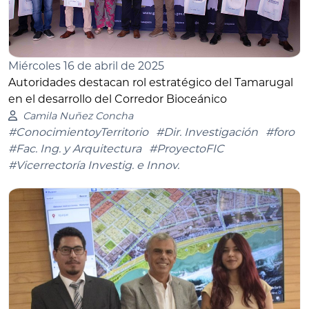
Miércoles 16 de abril de 2025
Autoridades destacan rol estratégico del Tamarugal
en el desarrollo del Corredor Bioceánico
Camila Nuñez Concha
#ConocimientoyTerritorio
#Dir. Investigación
#foro
#Fac. Ing. y Arquitectura
#ProyectoFIC
#Vicerrectoría Investig. e Innov.