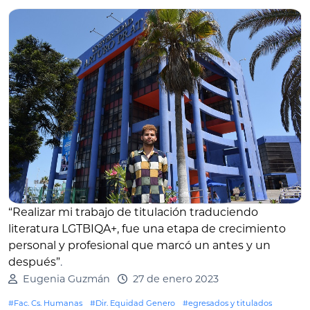
“Realizar mi trabajo de titulación traduciendo
literatura LGTBIQA+, fue una etapa de crecimiento
personal y profesional que marcó un antes y un
después”
.
Eugenia Guzmán
27 de enero 2023
#Fac. Cs. Humanas
#Dir. Equidad Genero
#egresados y titulados