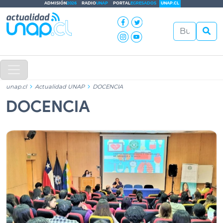
ADMISIÓN
2026
RADIO
UNAP
PORTAL
EGRESADOS
UNAP.CL
unap.cl
Actualidad UNAP
DOCENCIA
DOCENCIA