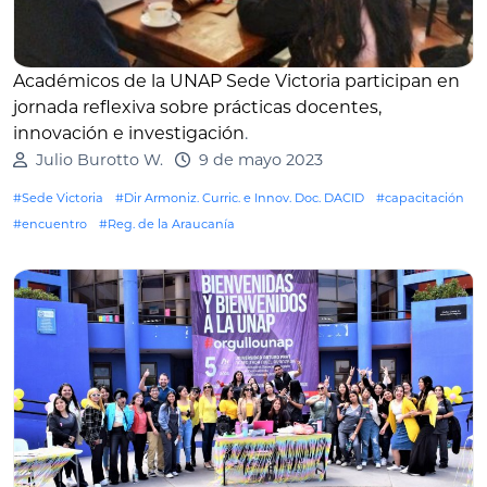
Académicos de la UNAP Sede Victoria participan en
jornada reflexiva sobre prácticas docentes,
innovación e investigación
.
Julio Burotto W.
9 de mayo 2023
#Sede Victoria
#Dir Armoniz. Curric. e Innov. Doc. DACID
#capacitación
#encuentro
#Reg. de la Araucanía