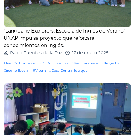
“Language Explorers: Escuela de Inglés de Verano”
UNAP impulsa proyecto que reforzará
conocimientos en inglés
.
Pablo Fuentes de la Paz
17 de enero 2025
#Fac. Cs. Humanas
#Dir. Vinculación
#Reg. Tarapacá
#Proyecto
Circuito Escolar
#Vitem
#Casa Central Iquique