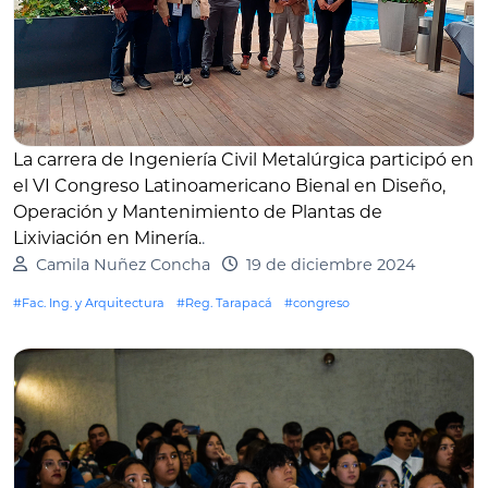
La carrera de Ingeniería Civil Metalúrgica participó en
el VI Congreso Latinoamericano Bienal en Diseño,
Operación y Mantenimiento de Plantas de
Lixiviación en Minería.
.
Camila Nuñez Concha
19 de diciembre 2024
#Fac. Ing. y Arquitectura
#Reg. Tarapacá
#congreso