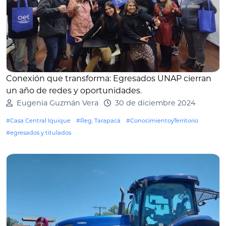
Conexión que transforma: Egresados ​​UNAP cierran
un año de redes y oportunidades
.
Eugenia Guzmán Vera
30 de diciembre 2024
#Casa Central Iquique
#Reg. Tarapacá
#ConocimientoyTerritorio
#egresados y titulados