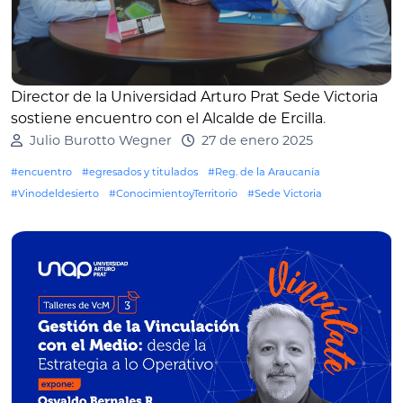
Director de la Universidad Arturo Prat Sede Victoria
sostiene encuentro con el Alcalde de Ercilla
.
Julio Burotto Wegner
27 de enero 2025
#encuentro
#egresados y titulados
#Reg. de la Araucanía
#Vinodeldesierto
#ConocimientoyTerritorio
#Sede Victoria