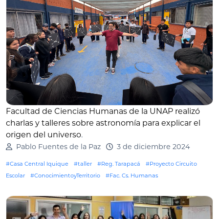
Facultad de Ciencias Humanas de la UNAP realizó
charlas y talleres sobre astronomía para explicar el
origen del universo
.
Pablo Fuentes de la Paz
3 de diciembre 2024
#Casa Central Iquique
#taller
#Reg. Tarapacá
#Proyecto Circuito
Escolar
#ConocimientoyTerritorio
#Fac. Cs. Humanas