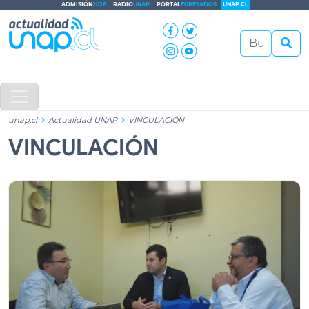
ADMISIÓN
2026
RADIO
UNAP
PORTAL
EGRESADOS
UNAP.CL
unap.cl
Actualidad UNAP
VINCULACIÓN
VINCULACIÓN