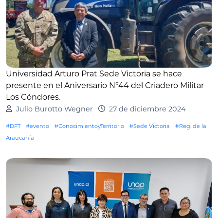
Universidad Arturo Prat Sede Victoria se hace
presente en el Aniversario N°44 del Criadero Militar
Los Cóndores
.
Julio Burotto Wegner
27 de diciembre 2024
#DFT
#evento
#ConocimientoyTerritorio
#Sede Victoria
#Reg. de la
Araucanía