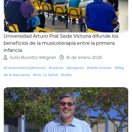
Universidad Arturo Prat Sede Victoria difunde los
beneficios de la musicoterapia entre la primera
infancia
.
Julio Burotto Wegner
16 de enero 2025
#ConocimientoyTerritorio
#cultura
#proyecto
#Sede Victoria
#Reg.
de la Araucanía
#Fac. Cs. Salud
#taller