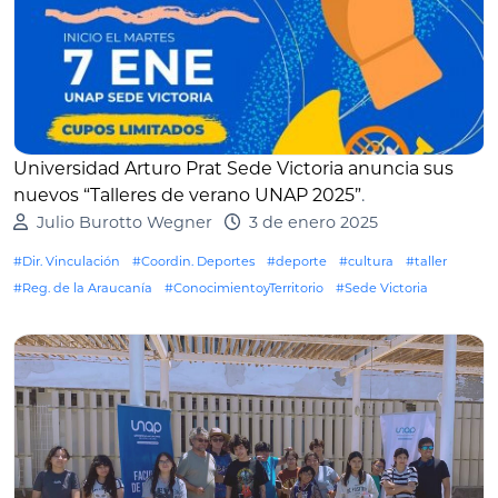
Universidad Arturo Prat Sede Victoria anuncia sus
nuevos “Talleres de verano UNAP 2025”
.
Julio Burotto Wegner
3 de enero 2025
#Dir. Vinculación
#Coordin. Deportes
#deporte
#cultura
#taller
#Reg. de la Araucanía
#ConocimientoyTerritorio
#Sede Victoria