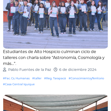
Estudiantes de Alto Hospicio culminan ciclo de
talleres con charla sobre “Astronomía, Cosmología y
más…”
.
Pablo Fuentes de la Paz
6 de diciembre 2024
#Fac. Cs. Humanas
#taller
#Reg. Tarapacá
#ConocimientoyTerritorio
#Casa Central Iquique