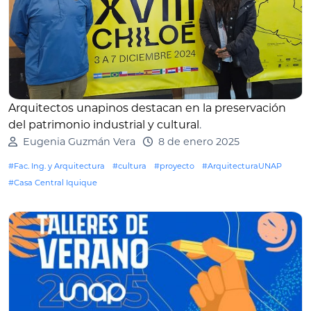
Arquitectos unapinos destacan en la preservación
del patrimonio industrial y cultural
.
Eugenia Guzmán Vera
8 de enero 2025
#Fac. Ing. y Arquitectura
#cultura
#proyecto
#ArquitecturaUNAP
#Casa Central Iquique