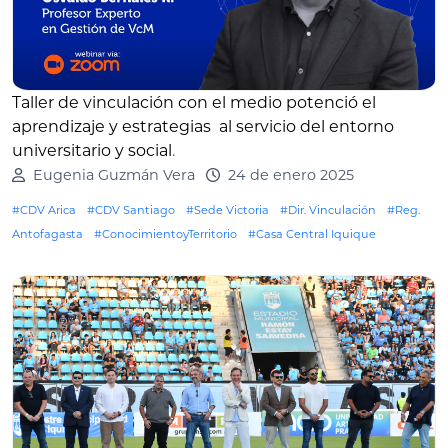
Taller de vinculación con el medio potenció el
aprendizaje y estrategias al servicio del entorno
universitario y social
.
Eugenia Guzmán Vera
24 de enero 2025
#CDV Arica
#CDV Santiago
#Sede Victoria
#Dir. Vinculación
#Reg.
Antofagasta
#ConocimientoyTerritorio
#Casa Central Iquique