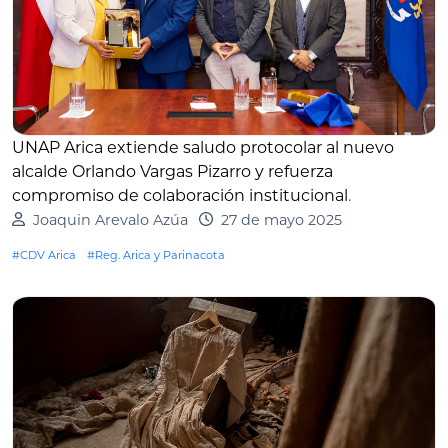
UNAP Arica extiende saludo protocolar al nuevo
alcalde Orlando Vargas Pizarro y refuerza
compromiso de colaboración institucional
.
Joaquin Arevalo Azúa
27 de mayo 2025
#CDV Arica
#Reg. Arica y Parinacota