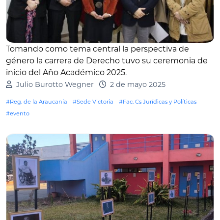
Tomando como tema central la perspectiva de
género la carrera de Derecho tuvo su ceremonia de
inicio del Año Académico 2025
.
Julio Burotto Wegner
2 de mayo 2025
#Reg. de la Araucanía
#Sede Victoria
#Fac. Cs Jurídicas y Políticas
#evento