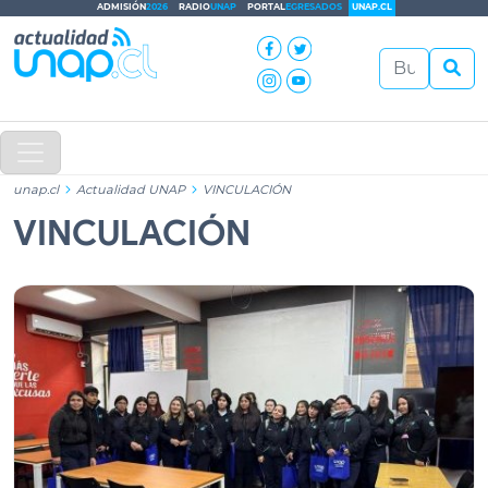
ADMISIÓN
2026
RADIO
UNAP
PORTAL
EGRESADOS
UNAP.CL
unap.cl
Actualidad UNAP
VINCULACIÓN
VINCULACIÓN