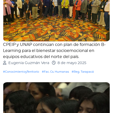
CPEIP y UNAP continúan con plan de formación B-
Learning para el bienestar socioemocional en
equipos educativos del norte del país
.
Eugenia Guzmán Vera
8 de mayo 2025
#ConocimientoyTerritorio
#Fac. Cs. Humanas
#Reg. Tarapacá