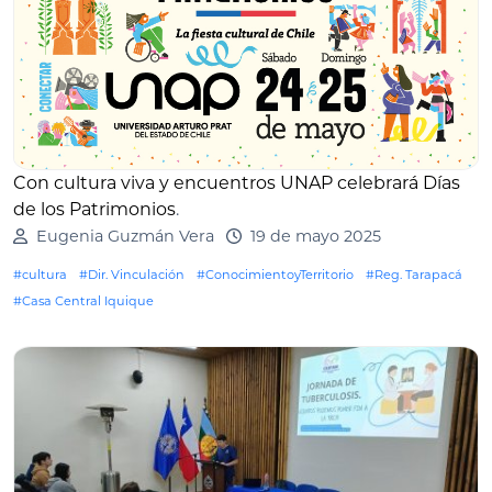
Con cultura viva y encuentros UNAP celebrará Días
de los Patrimonios
.
Eugenia Guzmán Vera
19 de mayo 2025
#cultura
#Dir. Vinculación
#ConocimientoyTerritorio
#Reg. Tarapacá
#Casa Central Iquique