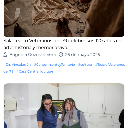
Sala Teatro Veteranos del 79 celebró sus 120 años con
arte, historia y memoria viva
.
Eugenia Guzmán Vera
26 de mayo 2025
#Dir. Vinculación
#ConocimientoyTerritorio
#cultura
#Teatro Veteranos
del 79
#Casa Central Iquique