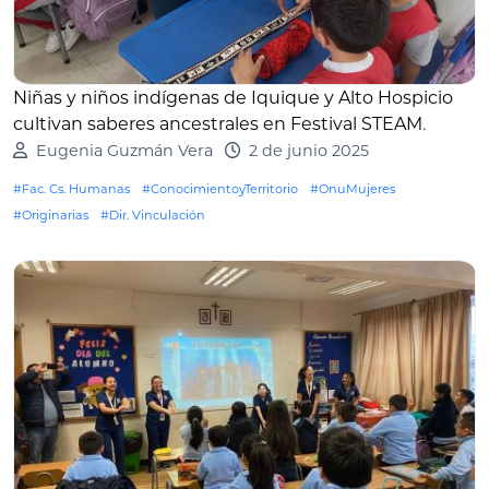
Niñas y niños indígenas de Iquique y Alto Hospicio
cultivan saberes ancestrales en Festival STEAM
.
Eugenia Guzmán Vera
2 de junio 2025
#Fac. Cs. Humanas
#ConocimientoyTerritorio
#OnuMujeres
#Originarias
#Dir. Vinculación