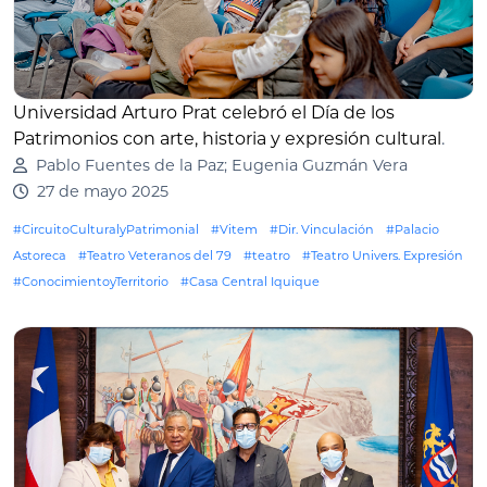
Universidad Arturo Prat celebró el Día de los
Patrimonios con arte, historia y expresión cultural
.
Pablo Fuentes de la Paz; Eugenia Guzmán Vera
27 de mayo 2025
#CircuitoCulturalyPatrimonial
#Vitem
#Dir. Vinculación
#Palacio
Astoreca
#Teatro Veteranos del 79
#teatro
#Teatro Univers. Expresión
#ConocimientoyTerritorio
#Casa Central Iquique