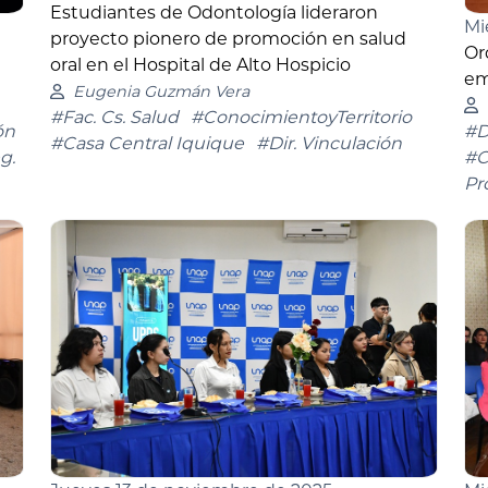
Estudiantes de Odontología lideraron
Mi
proyecto pionero de promoción en salud
Or
oral en el Hospital de Alto Hospicio
em
Eugenia Guzmán Vera
#Fac. Cs. Salud
#ConocimientoyTerritorio
ón
#D
#Casa Central Iquique
#Dir. Vinculación
g.
#C
Pr