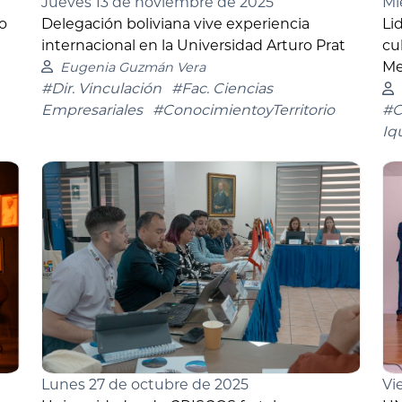
Jueves 13 de noviembre de 2025
Mi
o
Delegación boliviana vive experiencia
Li
internacional en la Universidad Arturo Prat
cu
Me
Eugenia Guzmán Vera
#Dir. Vinculación
#Fac. Ciencias
Empresariales
#ConocimientoyTerritorio
#C
Iq
Vi
Lunes 27 de octubre de 2025