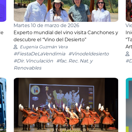
Vi
Martes 10 de marzo de 2026
de
In
Experto mundial del vino visita Canchones y
“T
descubre el “Vino del Desierto”
Ar
Eugenia Guzmán Vera
#FiestaDeLaVendimia
#Vinodeldesierto
#D
#Dir. Vinculación
#fac. Rec. Nat. y
Renovables