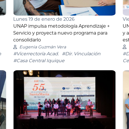
Vi
Lunes 19 de enero de 2026
UN
UNAP impulsa metodología Aprendizaje +
y 
Servicio y proyecta nuevo programa para
es
consolidarlo
Eugenia Guzmán Vera
#D
n
#Vicerrectoría Acad.
#Dir. Vinculación
Ce
#Casa Central Iquique