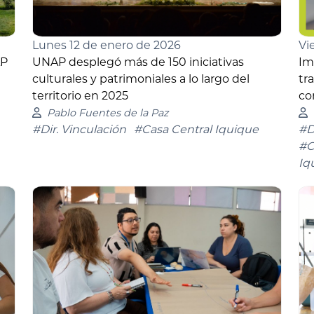
Lunes 12 de enero de 2026
Vi
AP
UNAP desplegó más de 150 iniciativas
Im
culturales y patrimoniales a lo largo del
tr
territorio en 2025
co
Pablo Fuentes de la Paz
#Dir. Vinculación
#Casa Central Iquique
#D
#C
Iq