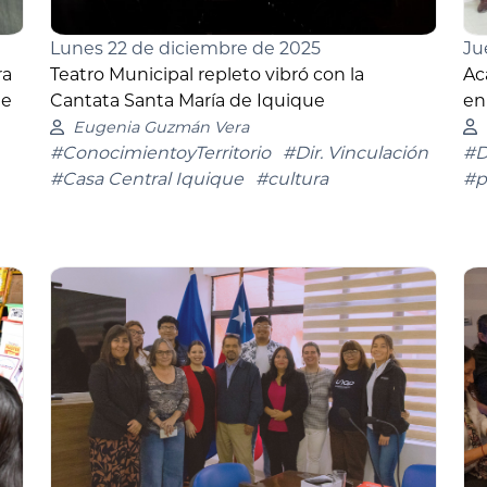
Ju
Lunes 22 de diciembre de 2025
Ac
ra
Teatro Municipal repleto vibró con la
en
de
Cantata Santa María de Iquique
Eugenia Guzmán Vera
#D
#ConocimientoyTerritorio
#Dir. Vinculación
#p
#Casa Central Iquique
#cultura