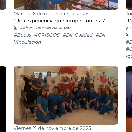
Martes 16 de diciembre de 2025
Ju
“Una experiencia que rompe fronteras”
UN
y 
Pablo Fuentes de la Paz
#Becas
#CRISCOS
#Dir. Calidad
#Dir.
Vinculación
#D
#C
Iq
Viernes 21 de noviembre de 2025