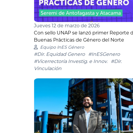
Jueves 12 de marzo de 2026
Con sello UNAP se lanzó primer Reporte 
Buenas Prácticas de Género del Norte
Equipo InES Género
#Dir. Equidad Genero
#InESGenero
#Vicerrectoría Investig. e Innov.
#Dir.
Vinculación