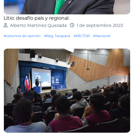
Litio: desafío país y regional
.
Alberto Martínez Quezada
1 de septiembre 2023
#columna de opinión
#Reg. Tarapacá
#RECTOR
#Nacional