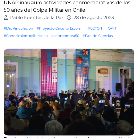
UNAP inauguró actividades conmemorativas de los
50 años del Golpe Militar en Chile
.
Pablo Fuentes de la Paz
28 de agosto 2023
#Dir. Vinculación
#Proyecto Circuito Escolar
#RECTOR
#OFIIT
#ConocimientoyTerritorio
#conmemora50
#Fac. de Ciencias