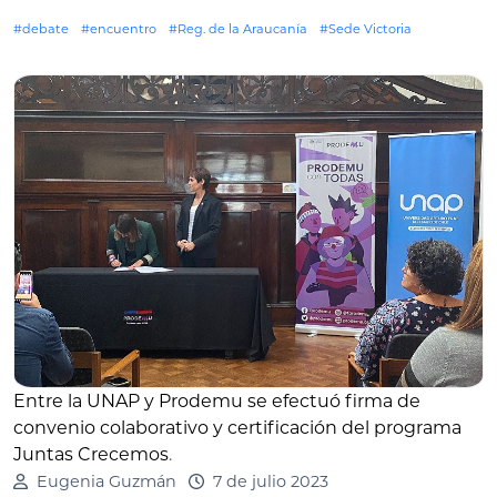
#debate
#encuentro
#Reg. de la Araucanía
#Sede Victoria
Entre la UNAP y Prodemu se efectuó firma de
convenio colaborativo y certificación del programa
Juntas Crecemos
.
Eugenia Guzmán
7 de julio 2023