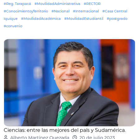
#Reg. Tarapacá
#MovilidadAdministrativa
#RECTOR
#ConocimientoyTerritorio
#Nacional
#Internacional
#Casa Central
Iquique
#MovilidadAcadémica
#MovilidadEstudiantil
#postgrado
#convenio
Ciencias: entre las mejores del país y Sudamérica
.
Alberto Martínez Quezada
20 de julio 2023