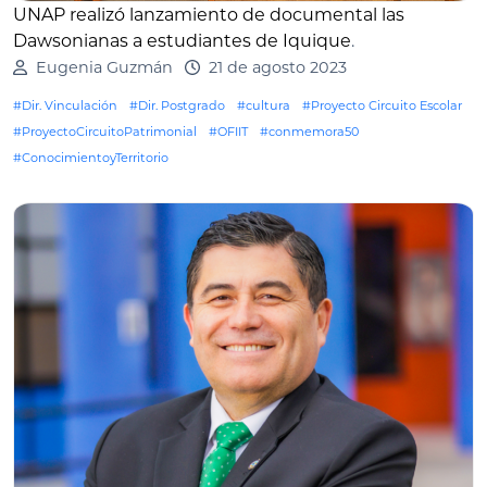
UNAP realizó lanzamiento de documental las
Dawsonianas a estudiantes de Iquique
.
Eugenia Guzmán
21 de agosto 2023
#Dir. Vinculación
#Dir. Postgrado
#cultura
#Proyecto Circuito Escolar
#ProyectoCircuitoPatrimonial
#OFIIT
#conmemora50
#ConocimientoyTerritorio