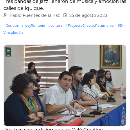
Tres bandas de jazz llenaron de música y emoción las
calles de Iquique
.
Pablo Fuentes de la Paz
25 de agosto 2023
#ConocimientoyTerritorio
#cultura
#ProyectoCircuitoPatrimonial
#Dir.
Vinculación
Realizan segunda jornada de Café Creativo
.