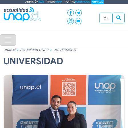
ADMISIÓN
2026
RADIO
UNAP
PORTAL
EGRESADOS
UNAP.CL
unap.cl
Actualidad UNAP
UNIVERSIDAD
UNIVERSIDAD