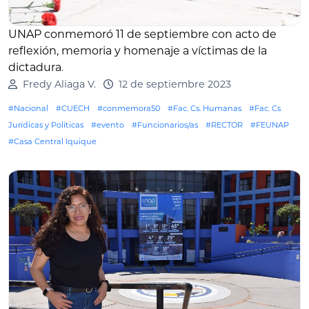
UNAP conmemoró 11 de septiembre con acto de
reflexión, memoria y homenaje a víctimas de la
dictadura
.
Fredy Aliaga V.
12 de septiembre 2023
#Nacional
#CUECH
#conmemora50
#Fac. Cs. Humanas
#Fac. Cs
Jurídicas y Políticas
#evento
#Funcionarios/as
#RECTOR
#FEUNAP
#Casa Central Iquique