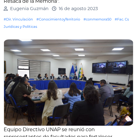
Resaca de la Memoria"
.
Eugenia Guzmán
16 de agosto 2023
#Dir. Vinculación
#ConocimientoyTerritorio
#conmemora50
#Fac. Cs
Jurídicas y Políticas
Equipo Directivo UNAP se reunió con
representantes de facultades para fortalecer