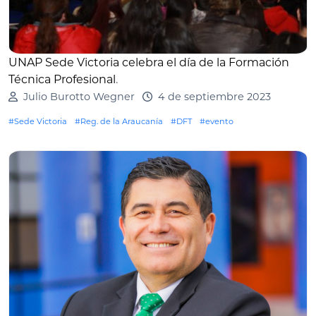
UNAP Sede Victoria celebra el día de la Formación
Técnica Profesional
.
Julio Burotto Wegner
4 de septiembre 2023
#Sede Victoria
#Reg. de la Araucanía
#DFT
#evento