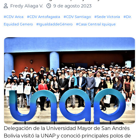
Fredy Aliaga V.
9 de agosto 2023
#CDV Arica
#CDV Antofagasta
#CDV Santiago
#Sede Victoria
#Dir.
Equidad Genero
#IgualdaddeGénero
#Casa Central Iquique
Delegación de la Universidad Mayor de San Andrés
Bolivia visitó la UNAP y conoció principales polos de