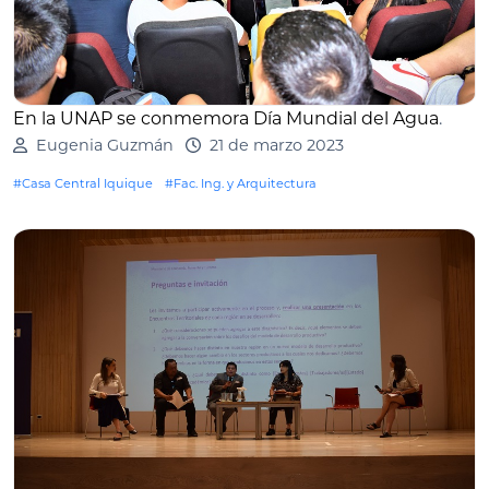
En la UNAP se conmemora Día Mundial del Agua
.
Eugenia Guzmán
21 de marzo 2023
#Casa Central Iquique
#Fac. Ing. y Arquitectura